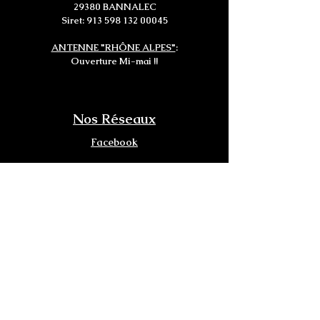
29380 BANNALEC
Siret:
913 598 132 00045
ANTENNE "RHÔNE ALPES"
:
Ouverture Mi-mai !!
Nos Réseaux
Facebook
Instagram
X (Ex Twitter)
Tiktok