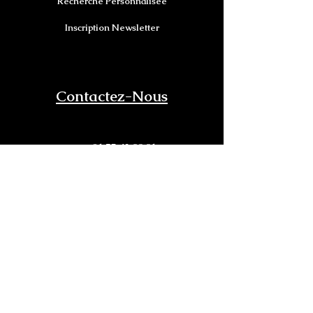
Recherche Personnalisée
Inscription Newsletter
Contactez-Nous
01.75.43.99.91
:
06.95.19.25.78
Mobile/Whatsapp:
@:
infos@legoff-automobiles.com
SIÈGE SOCIAL
:
149, Avenue du Maine
75014 PARIS
Siret
: RCS PARIS
913 598 132 00011
AGENCE "SUD DE FRANCE"
18 Bis, rue de l'industrie 11800 TREBES