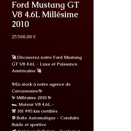
Ford Mustang GT
V8 4.6L Millésime
2010
Prix
25 500,00 €
🚀 Découvrez notre Ford Mustang
GT V8 4.6L - Luxe et Puissance
Américaine 🚀
✨En stock à notre agence de
Carcassonne✨
✨ Millésime 2010 ✨
🏎️ Moteur V8 4.6L –
🚨 101 995 km certifiés
⚙️ Boîte Automatique – Conduite
fluide et sportive