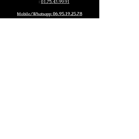
01.75.43.99.91
:
06.95.19.25.78
Mobile/Whatsapp:
@:
infos@legoff-automobiles.com
SIÈGE SOCIAL
:
149, Avenue du Maine
75014 PARIS
Siret
: RCS PARIS
913 598 132 00011
AGENCE "SUD DE FRANCE"
18 Bis, rue de l'industrie 11800 TREBES
Siret :
913 598 132 00037
ANTENNE "OUEST FRANCE/ BRETAGNE"
:
29380 BANNALEC
Siret:
913 598 132 00045
ANTENNE "RHÔNE ALPES"
:
Ouverture Mi-mai !!