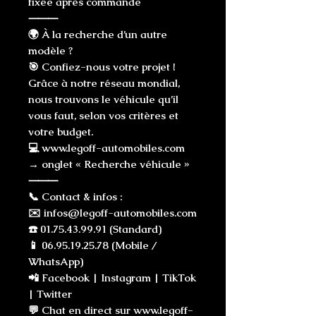
fixée après commande
⸻
🌍 À la recherche d’un autre
modèle ?
🎯 Confiez-nous votre projet !
Grâce à notre réseau mondial,
nous trouvons le véhicule qu’il
vous faut, selon vos critères et
votre budget.
💻 www.legoff-automobiles.com
→ onglet « Recherche véhicule »
⸻
📞 Contact & infos :
✉️ infos@legoff-automobiles.com
☎️ 01.75.43.99.91 (Standard)
📱 06.95.19.25.78 (Mobile /
WhatsApp)
📲 Facebook | Instagram | TikTok
| Twitter
💬 Chat en direct sur www.legoff-