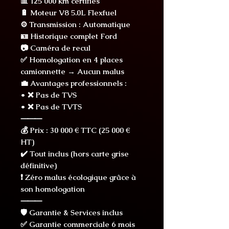
📊 125 000 km certifiés
🔋 Moteur V8 5.0L Flexfuel
⚙️ Transmission : Automatique
🪪 Historique complet Ford
📷 Caméra de recul
✅ Homologation en 4 places
camionnette → Aucun malus
💼 Avantages professionnels :
• ❌ Pas de TVS
• ❌ Pas de TVTS
⸻
💰 Prix : 30 000 € TTC (25 000 €
HT)
✔️ Tout inclus (hors carte grise
définitive)
❗ Zéro malus écologique grâce à
son homologation
⸻
🛡️ Garantie & Services inclus
✅ Garantie commerciale 6 mois