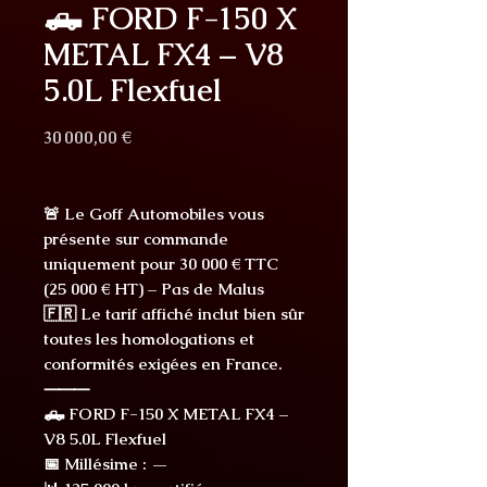
🛻 FORD F-150 X
METAL FX4 – V8
5.0L Flexfuel
Prix
30 000,00 €
🚨 Le Goff Automobiles vous
présente sur commande
uniquement pour 30 000 € TTC
(25 000 € HT) – Pas de Malus
🇫🇷 Le tarif affiché inclut bien sûr
toutes les homologations et
conformités exigées en France.
⸻
🛻 FORD F-150 X METAL FX4 –
V8 5.0L Flexfuel
📅 Millésime : —