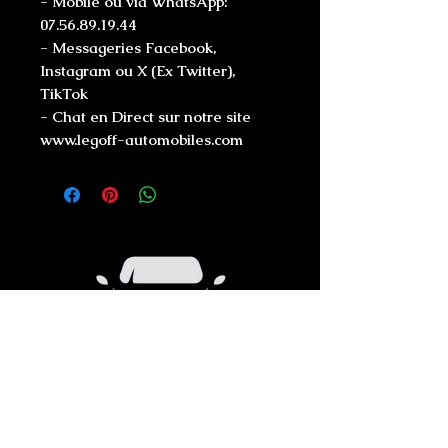
- Mobile ou via WhatsApp:
07.56.89.19.44
- Messageries Facebook,
Instagram ou X (Ex Twitter),
TikTok
- Chat en Direct sur notre site
www.legoff-automobiles.com
Liens Directs